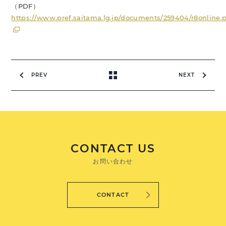
（PDF）
https://www.pref.saitama.lg.jp/documents/259404/r8online.
PREV
NEXT
CONTACT US
お問い合わせ
CONTACT