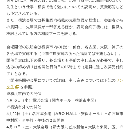
付するほか、募集人員、試験日程、試験内容等の試験情報のほか、
先生という仕事・横浜で働く魅力についての説明や、質疑応答など
も予定されている。
また、横浜会場では募集案内掲載の先輩教員が登壇し、参加者から
の質問に、先輩教員が一部答えるほか、説明会終了後には、復職を
検討されている方の相談ブースを設ける。
会場開催の説明会は横浜市内のほか、仙台、名古屋、大阪、神戸の
各会場で実施する（※前年度実施のあった福岡では実施しない）。
開催予定は以下の通り。各会場とも事前の申し込みが必要で、申し
込みの締め切りは各開催日前日の13時まで（定員に達し次第受付終
了）となる。
（開催時間や会場についての詳細、申し込みについては下記の
リン
ク先
を参照）
※横浜市内での開催
4月16日（水）横浜会場（関内ホール＝横浜市中区）
※横浜市外での開催
4月12日（土）名古屋会場（ABO HALL〈安保ホール〉＝名古屋市
中村区）※午前・午後の２回開催
4月19日（土）大阪会場（新大阪丸ビル新館＝大阪市東淀川区）※