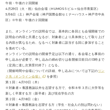
午前・午後の２回開催
4月29日（火・祝）仙台会場（HUMOS５ビル＝仙台市青葉区）
5月6日（土）神戸会場（神戸国際会館セミナーハウス＝神戸市中央
区）※午前・午後の２回開催
また、オンラインでの説明会では、基本的に各回とも会場開催での
説明会の内容と共通となるが、対象者により具体例として取り上げ
る内容が異なるため、なるべく対象者に該当する回に参加すること
を進めている。
オンラインでの説明会の開催予定は以下の通り。各会場とも事前の
申し込みが必要で、申し込みの締め切りは各開催日前日の13時まで
（定員に達し次第受付終了）となる。
（開催時間や会場についての詳細、申し込みについては下記の
リン
ク先（オンライン会場）
を参照）
第１回：4月10日（木）
※対象者＝養護教諭以外を志望する方で、令和８年３月に大学等を
新しく卒業する方（新卒者）及び現在学生の方
第２回：4月18日（金）
※対象者＝養護教諭を志望する方（学生・社会人の別は問わない）