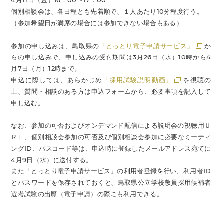
4月11日（金）16：00〜17：00
個別相談会は、各日程とも先着順で、１人あたり10分程度行う。
（参加希望日が満席の場合には参加できない場合もある）
参加の申し込みは、鳥取県の
「とっとり電子申請サービス」
か
らの申し込みで、申し込みの受付期間は3月26日（水）10時から4
月7日（月）12時まで。
申込に際しては、あらかじめ
「採用試験説明動画」
を視聴の
上、質問・相談のある方は申込フォームから、必要事項を記入して
申し込む。
なお、参加の可否およびオンデマンド配信による説明会の視聴用Ｕ
ＲＬ、個別相談会参加の可否及び個別相談会参加に必要なミーティ
ングID、パスコード等は、申込時に登録したメールアドレス宛てに
4月9日（水）に送付する。
また「とっとり電子申請サービス」の利用者登録を行い、利用者ID
とパスワードを保存されておくと、鳥取県公立学校教員採用候補者
選考試験の出願（電子申請）の際にも利用できる。