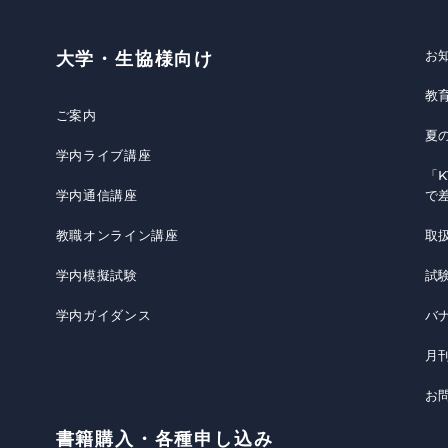
お
大学・生協様向け
教
ご案内
夏
学内ライブ講座
「K
学内通信講座
で
教職オンライン講座
取
学内模擬試験
試
学内ガイダンス
バ
月
お
書籍購入・各種申し込み