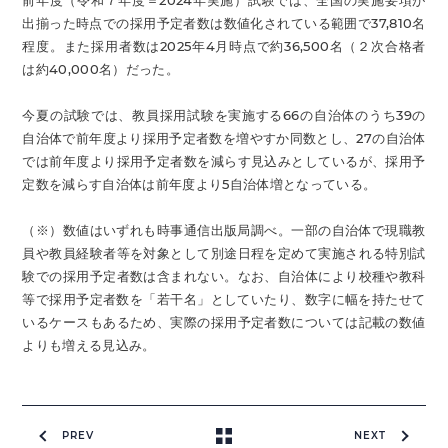
前年度（令和７年度＝2024年実施）試験では、全国の実施要項が
出揃った時点での採用予定者数は数値化されている範囲で37,810名
程度。また採用者数は2025年4月時点で約36,500名（２次合格者
は約40,000名）だった。
今夏の試験では、教員採用試験を実施する66の自治体のうち39の
自治体で前年度より採用予定者数を増やすか同数とし、27の自治体
では前年度より採用予定者数を減らす見込みとしているが、採用予
定数を減らす自治体は前年度より5自治体増となっている。
（※）数値はいずれも時事通信出版局調べ。一部の自治体で現職教
員や教員経験者等を対象として別途日程を定めて実施される特別試
験での採用予定者数は含まれない。なお、自治体により校種や教科
等で採用予定者数を「若干名」としていたり、数字に幅を持たせて
いるケースもあるため、実際の採用予定者数については記載の数値
よりも増える見込み。
PREV
NEXT