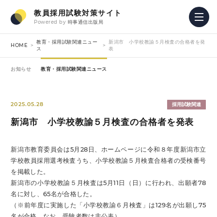
教員採用試験対策サイト
Powered by
時事通信出版局
教育・採用試験関連ニュー
新潟市 小学校教諭５月検査の合格者を発
HOME
ス
表
お知らせ
教育・採用試験関連ニュース
2025.05.28
採用試験関連
新潟市 小学校教諭５月検査の合格者を発表
新潟市教育委員会は5月28日、ホームページに令和８年度新潟市立
学校教員採用選考検査うち、小学校教諭５月検査合格者の受検番号
を掲載した。
新潟市の小学校教諭５月検査は5月11日（日）に行われ、出願者78
名に対し、65名が合格した。
（※前年度に実施した「小学校教諭６月検査」は129名が出願し75
名が合格。なお、受験者数は非公表）