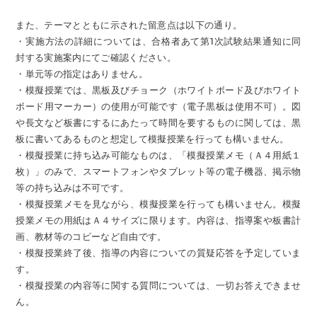
また、テーマとともに示された留意点は以下の通り。
・実施方法の詳細については、合格者あて第1次試験結果通知に同
封する実施案内にてご確認ください。
・単元等の指定はありません。
・模擬授業では、黒板及びチョーク（ホワイトボード及びホワイト
ボード用マーカー）の使用が可能です（電子黒板は使用不可）。図
や長文など板書にするにあたって時間を要するものに関しては、黒
板に書いてあるものと想定して模擬授業を行っても構いません。
・模擬授業に持ち込み可能なものは、「模擬授業メモ（Ａ４用紙１
枚）」のみで、スマートフォンやタブレット等の電子機器、掲示物
等の持ち込みは不可です。
・模擬授業メモを見ながら、模擬授業を行っても構いません。模擬
授業メモの用紙はＡ４サイズに限ります。内容は、指導案や板書計
画、教材等のコピーなど自由です。
・模擬授業終了後、指導の内容についての質疑応答を予定していま
す。
・模擬授業の内容等に関する質問については、一切お答えできませ
ん。