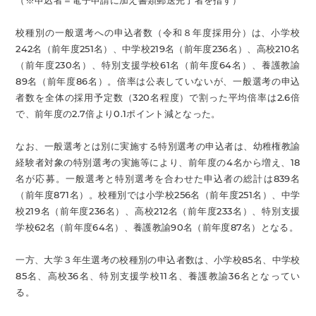
（※申込者＝電子申請に加え書類郵送完了者を指す）
校種別の一般選考への申込者数（令和８年度採用分）は、小学校
242名（前年度251名）、中学校219名（前年度236名）、高校210名
（前年度230名）、特別支援学校61名（前年度64名）、養護教諭
89名（前年度86名）。倍率は公表していないが、一般選考の申込
者数を全体の採用予定数（320名程度）で割った平均倍率は2.6倍
で、前年度の2.7倍より0.1ポイント減となった。
なお、一般選考とは別に実施する特別選考の申込者は、幼稚権教諭
経験者対象の特別選考の実施等により、前年度の4名から増え、18
名が応募。一般選考と特別選考を合わせた申込者の総計は839名
（前年度871名）。校種別では小学校256名（前年度251名）、中学
校219名（前年度236名）、高校212名（前年度233名）、特別支援
学校62名（前年度64名）、養護教諭90名（前年度87名）となる。
一方、大学３年生選考の校種別の申込者数は、小学校85名、中学校
85名、高校36名、特別支援学校11名、養護教諭36名となってい
る。