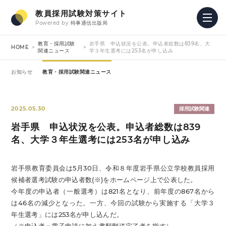
教員採用試験対策サイト
Powered by
時事通信出版局
教育・採用試験
岩手県 申込状況を公表。申込者総数は839名、大
HOME
関連ニュース
学３年生選考には253名が申し込み
お知らせ
教育・採用試験関連ニュース
2025.05.30
採用試験関連
岩手県 申込状況を公表。申込者総数は839
名、大学３年生選考には253名が申し込み
岩手県教育委員会は5月30日、令和８年度岩手県公立学校教員採用
候補者選考試験の申込者数(※)をホームページ上で公表した。
今年度の申込者（一般選考）は821名となり、前年度の867名から
は46名の減少となった。一方、今回の試験から実施する「大学３
年生選考」には253名が申し込んだ。