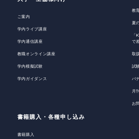
教
ご案内
夏
学内ライブ講座
「K
学内通信講座
で
教職オンライン講座
取
学内模擬試験
試
学内ガイダンス
バ
月
お
書籍購入・各種申し込み
書籍購入