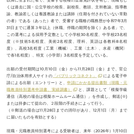
以降に生まれた者で、受審する校種の普通免許状を有し、現職もし
くは過去に国・公立学校の校長、副校長、教頭、主幹教諭、指導教
諭、教諭若しくは養護教諭または講師（任期を付されていない常勤
の者）である（あった）者で、受審する職種の職務歴が令和7年3月
31日までに通算３年以上（休職、停職の期間を除く）ある者」で、
この選考による採用予定数として小学校30名程度、中学校23名程
度（※技術5名程度、美術2名程度、理科、英語は各教科8名程
度）、高校3名程度（工業〈機械〉、工業〈土木〉、水産〈機関〉
で各1名程度）、特支（小学部）3名程度を予定している。
出願の受付期間は10月10日（金）から11月28日（金）まで、官公
庁/自治体用求人サイトの
「パブリックコネクト」
による電子申
請による出願（エントリー）と、
申請にかかる提出書類（現職・元
職教員特別選考申請書、実績調書）
と、課題として「模擬学級
通信（高校の場合は模擬ホームルーム通信）」を作成し、郵送(※)
または持参にて提出の、２段階の手続きによって行う。
（※郵送の場合は11月28日までの消印があり、12月1日〈月〉まで
に届いたものを有効とする）
現職・元職教員特別選考による受験者は、来年（2026年）1月10日