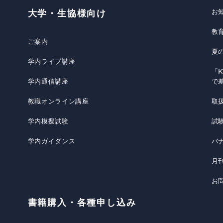
お
大学・生協様向け
教
ご案内
夏
学内ライブ講座
「K
学内通信講座
で
教職オンライン講座
取
学内模擬試験
試
学内ガイダンス
バ
月
お
書籍購入・各種申し込み