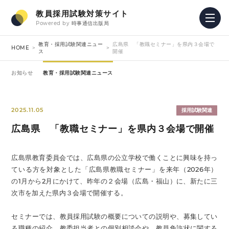
教員採用試験対策サイト
Powered by
時事通信出版局
教育・採用試験関連ニュー
広島県 「教職セミナー」を県内３会場で
HOME
ス
開催
お知らせ
教育・採用試験関連ニュース
2025.11.05
採用試験関連
広島県 「教職セミナー」を県内３会場で開催
広島県教育委員会では、広島県の公立学校で働くことに興味を持っ
ている方を対象とした「広島県教職セミナー」を来年（2026年）
の1月から2月にかけて、昨年の２会場（広島・福山）に、新たに三
次市を加えた県内３会場で開催する。
セミナーでは、教員採用試験の概要についての説明や、募集してい
る職種の紹介、教委担当者との個別相談会や、教員免許状に関する