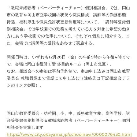
「教職未経験者（ペーパーティーチャー）個別相談会」では、岡山
市の教育や岡山市立学校園の状況や職員構成、講師等の勤務形態、
待遇、福利厚生や教員免許状更新制度等について、「講師等登録個
別相談会」では学校園での勤務を考えている方を対象に希望の働き
方にあう学校園での仕事について、それぞれ個別に紹介する。ま
た、会場では講師等の登録もあわせて実施する。
開催日時は、いずれも12月26日（金）の午前9時から午後4時まで
で、会場は岡山市役所１階 多目的ルーム（岡山市北区）。
なお、相談会への参加は事前予約制で、参加申し込みは岡山市教育
委員会 教職員課まで電話にて申し込む（連絡先は下記相談会チラ
シのリンク参照）。
岡山市教育委員会・幼稚園、小、中、義務教育学校、高等学校、講
師等登録個別相談会＆教職未経験者（ペーパーティーチャー）個別
相談会を実施します
https://www.city.okayama.jp/schoolnavi/0000076430.html