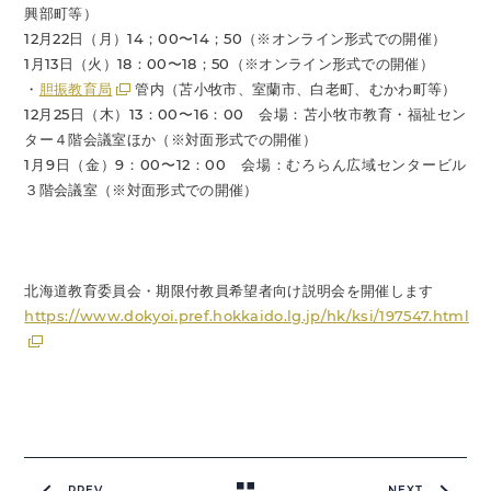
興部町等）
12月22日（月）14；00〜14；50（※オンライン形式での開催）
1月13日（火）18：00〜18；50（※オンライン形式での開催）
・
胆振教育局
管内（苫小牧市、室蘭市、白老町、むかわ町等）
12月25日（木）13：00〜16：00 会場：苫小牧市教育・福祉セン
ター４階会議室ほか（※対面形式での開催）
1月9日（金）9：00〜12：00 会場：むろらん広域センタービル
３階会議室（※対面形式での開催）
北海道教育委員会・期限付教員希望者向け説明会を開催します
https://www.dokyoi.pref.hokkaido.lg.jp/hk/ksi/197547.html
PREV
NEXT