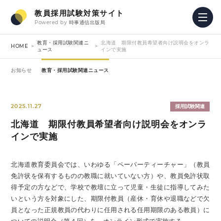
教員採用試験対策サイト
Powered by
時事通信出版局
教育・採用試験関連ニ
北海道 期限付教員希望者向け説明会をオンラ
HOME
ュース
インで実施
お知らせ
教育・採用試験関連ニュース
2025.11.27
採用試験関連
北海道 期限付教員希望者向け説明会をオンラ
インで実施
北海道教育委員会では、いわゆる「ペーパーティーチャー」（教員
免許状を保有するものの教職に就いていない方）や、教員免許状取
得予定の方などで、学校で教壇に立って児童・生徒に指導してみた
いという方を対象にした、期限付教員（産休・育休や退職などで欠
員となった正規教員の代わりに任用される任用期限のある教員）に