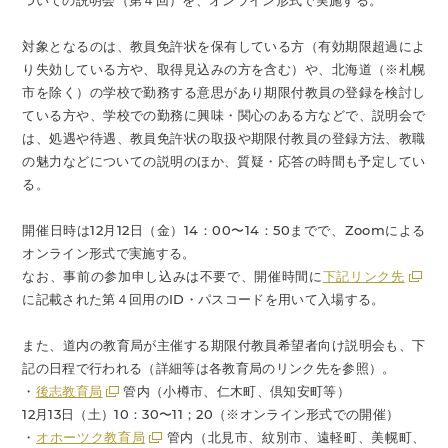
ついての説明会（第４回）を、オンライン形式で実施する。
対象となるのは、教員免許状を保有している方（有効期限超過によ
り失効している方や、取得見込みの方を含む）や、北海道（※札幌
市を除く）の学校で勤務する意思があり期限付教員の登録を検討し
ている方や、学校での勤務に興味・関心のある方などで、説明会で
は、処遇や待遇、教員免許状の取扱や期限付教員の登録方法、教職
の魅力などについての説明のほか、質疑・応答の時間も予定してい
る。
開催日時は12月12日（金）14：00〜14：50までで、Zoomによる
オンライン形式で実施する。
なお、事前の参加申し込みは不要で、開催時間に
下記リンク先
に記載された第４回用のID・パスコードを用いて入場する。
また、道内の教育局が主催する期限付教員希望者向け説明会も、下
記の日程で行われる（詳細等は各教育局のリンク先を参照）。
・
後志教育局
管内（小樽市、仁木町、倶知安町等）
12月13日（土）10：30〜11；20（※オンライン形式での開催）
・
オホーツク教育局
管内（北見市、紋別市、遠軽町、美幌町、