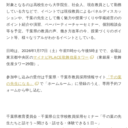
対象となるのは高校生から大学院生、社会人、現在教員として勤務
している方などで、イベントでは現役教員によるパネルディスカッ
ションや、千葉の先生として働く魅力や授業づくりや学級経営のの
ポイント紹介や演習、ペーパーティーチャーセミナー、個別相談会
等を予定。千葉県の教員の声、働き方改革の今、授業づくりのポイ
ント等、様々なリアルがわかるイベントとしている。
日時は、2026年1月17日（土）午前11時から午後5時までで、会場は
東京都中央区の
マイナビPLACE歌舞伎座タワー
（東銀座・歌舞
伎座タワー29階）。
参加申し込みの受付は千葉県・千葉市教員採用情報サイト
「千の葉
の先生になる」
で「ホームルーム」に登録のうえ、専用予約フ
ォームから申し込む。
千葉県教育委員会・千葉県公立学校教員採用セミナー「千の葉の先
生たちと話そう～聞ける・話せる・体験できる１日～」