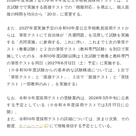
2026年度実施予定の令和９年度公立学校教員採用テストでは、２
次試験でで実施する面接テストでの「模擬対応」を廃止し、個人面
接の時間を15分から「20分」に変更する。
また、2027年度実施予定の令和10年度公立学校教員採用テストか
らは、筆答テストにて自治体が「共通問題」を活用して試験を実施
する「共同実施」に参画する。これに伴い、これまで１次の筆答テ
スト（教養試験）と２次の筆答テスト（教科専門試験）を別日で実
施していたのを、令和10年度試験以降は１次試験で教養と教科専門
の筆答テストを同日（2027年6月12日〈土〉予定）に実施する。
（※令和10年度試験からの基本的な試験構成については、１次で
「筆答テスト」と「面接テスト」、２次で「面接テスト」と「実技
テスト（一部教科のみ）」を実施する）
なお、令和９年度採用テストの受験案内は、2026年3月中旬に公表
する予定としている（※令和８年度採用テストでは3月17日に公
開）。
また、令和10年度採用テストの詳細については、決まり次第、その
都度、
ホームページ
にて情報発信する予定としている。