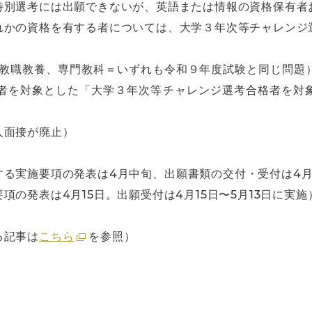
特別選考には出願できないが、英語または情報の資格保有者
れかの資格を有する者については、大学３年次等チャレンジ
（教職教養、専門教科＝いずれも令和９年度試験と同じ問題
格者を対象とした「大学３年次等チャレンジ選考合格者を対
人面接が廃止）
する実施要項の発表は4月中旬、出願書類の交付・受付は4月
の発表は4月15日。出願受付は4月15日〜5月13日に実施
る記事は
こちら
を参照）