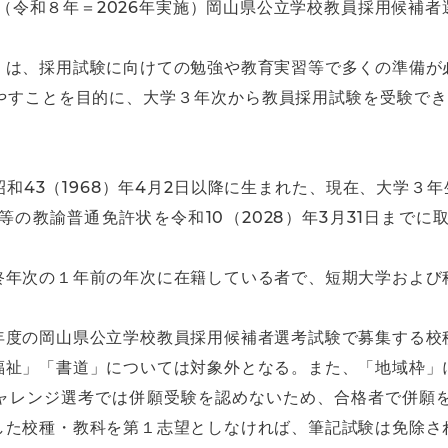
度（令和８年＝2026年実施）岡山県公立学校教員採用候補
」は、採用試験に向けての勉強や教育実習等で多くの準備が
やすことを目的に、大学３年次から教員採用試験を受験できる
43（1968）年4月2日以降に生まれた、現在、大学３年生
の教諭普通免許状を令和10（2028）年3月31日まで
終年次の１年前の年次に在籍している者で、短期大学および
年度の岡⼭県公⽴学校教員採⽤候補者選考試験で募集する校
福祉」「書道」については対象外となる。また、「地域枠」
ャレンジ選考では併願受験を認めないため、合格者で併願を
した校種・教科を第１志望としなければ、筆記試験は免除さ