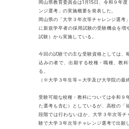
岡山県教育委員会は1月15日、令和９年
ンジ選考」の実施概要を発表した。
岡山県の「大学３年次等チャレンジ選考
に新規学卒者の採用試験の受験機会を増
試験）から実施している。
今回の試験での主な受験資格としては、昭和
込みの者で、出願する校種・職種、教科等
る。
（※大学３年生等＝大学及び大学院の最
受験可能な校種・教科については令和９
た選考も含む）としているが、高校の「
段階では行わないほか、大学３年次等チ
験で大学３年次等チャレンジ選考で出願