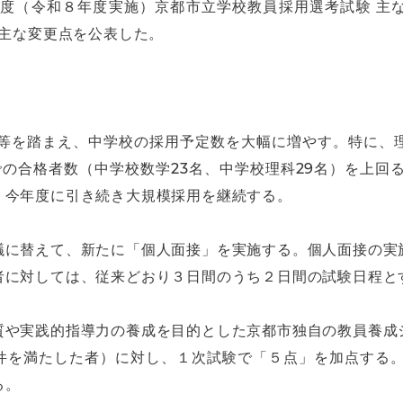
年度（令和８年度実施）京都市立学校教員採用選考試験 主
の主な変更点を公表した。
施等を踏まえ、中学校の採用予定数を大幅に増やす。特に、
の合格者数（中学校数学23名、中学校理科29名）を上回
、今年度に引き続き大規模採用を継続する。
議に替えて、新たに「個人面接」を実施する。個人面接の実
者に対しては、従来どおり３日間のうち２日間の試験日程と
質や実践的指導力の養成を目的とした京都市独自の教員養成
件を満たした者）に対し、１次試験で「５点」を加点する。
る。