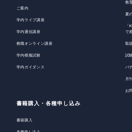
教
ご案内
夏
学内ライブ講座
「K
学内通信講座
で
教職オンライン講座
取
学内模擬試験
試
学内ガイダンス
バ
月
お
書籍購入・各種申し込み
書籍購入
各種申し込み