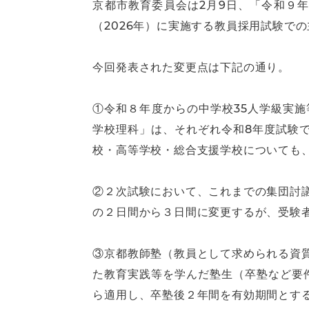
京都市教育委員会は2月9日、「令和９
（2026年）に実施する教員採用試験で
今回発表された変更点は下記の通り。
①令和８年度からの中学校35人学級実
学校理科」は、それぞれ令和8年度試験で
校・高等学校・総合支援学校についても
②２次試験において、これまでの集団討
の２日間から３日間に変更するが、受験
③京都教師塾（教員として求められる資
た教育実践等を学んだ塾生（卒塾など要
ら適用し、卒塾後２年間を有効期間とす