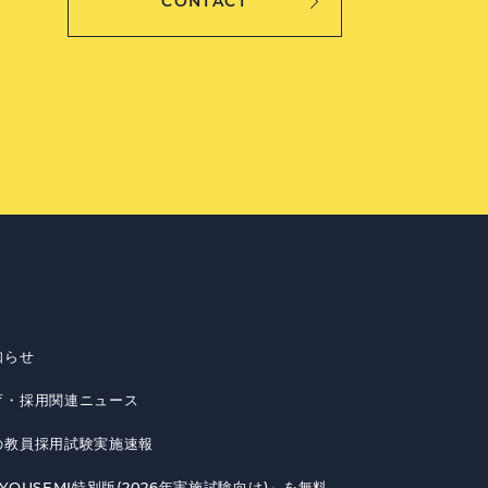
CONTACT
知らせ
育・採用関連ニュース
の教員採用試験実施速報
YOUSEMI特別版(2026年実施試験向け)」を無料