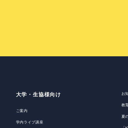
お
大学・生協様向け
教
ご案内
夏
学内ライブ講座
「K