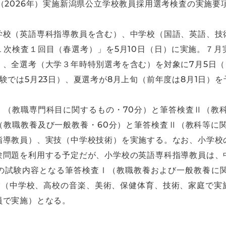
（2026年）実施新潟県公立学校教員採用選考検査の実施要
学校（英語専科指導教員を含む）、中学校（国語、英語、技
１次検査１回目（春選考）」を5月10日（日）に実施。７月
）、全選考（大学３年時特別選考を含む）を対象に7月5日
験では5月23日）、夏選考が8月上旬（前年度は8月1日）
Ⅰ（教職専門科目に関するもの・70分）と筆答検査Ⅱ（教科
（教職教養及び一般教養・60分）と筆答検査Ⅱ（教科等に関
指導教員）、実技（中学校技術）を実施する。なお、小学校
験問題を利用する予定だが、小学校の英語専科指導教員は、
の試験内容となる筆答検査Ⅰ（教職教養および一般教養に関
試験（中学校、高校の音楽、美術、保健体育、技術、家庭で実
員で実施）となる。