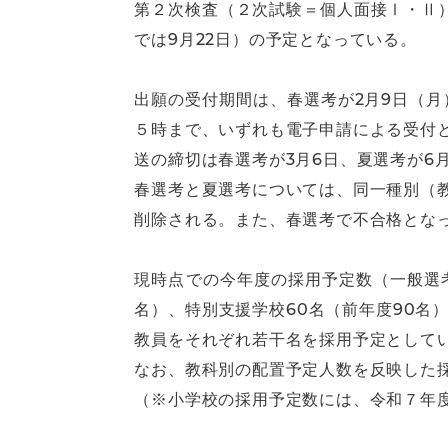
第２次検査（２次試験＝個人面接Ⅰ・Ⅱ）
では9月22日）の予定となっている。
出願の受付期間は、春選考が2月9日（月
５時まで、いずれも電子申請による受付
送の締切は春選考が3月6日、夏選考が6
春選考と夏選考については、同一種別（
削除される。また、春選考で不合格とな
現時点での今年度の採用予定数（一般選考）
名）、特別支援学校60名（前年度90名
教員をそれぞれ若干名を採用予定として
なお、教科別の配置予定人数を反映した
（※小学校の採用予定数には、令和７年度