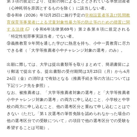
第３項の規定により、従前の例によることとされている準禁治産者
（心神耗弱を原因とするものを除く）に該当しない者。
⑧令和8（2026）年12月25日に施行予定の
学校設置者等及び民間教
育保育等事業者による児童対象性暴力等の防止等のための措置に関
する法律
（令和6年法律第69号）第２条第８項に規定される
「特定性犯罪事実該当者」でない者。
⑨義務教育９年間を通した学びに熱意を持ち、小中一貫教育に尽力
できる者（「大学等推薦者小中チャレンジ対象の選考」のみ）。
出願に際しては、大学は提出書類等を取りまとめて、簡易書留によ
り郵送で提出する。提出書類の受付期間は3月23日（月）から4月
24日（金）の消印まで有効となる（推薦手続き等の方法については
下記リンク先を参照）。
なお、被推薦者は、「大学等推薦者対象の選考」と「大学等推薦者
小中チャレンジ対象の選考」の両方に申し込むこと、小学校と中学
校の両方に申し込むこと、他の選考区分と重ねて申し込むことはで
きない（ただし「第１次選考の筆答免除を認められなかった場合の
他の選考区分での受験について」の項目で他の選考区分での受験を
希望することは可能）。