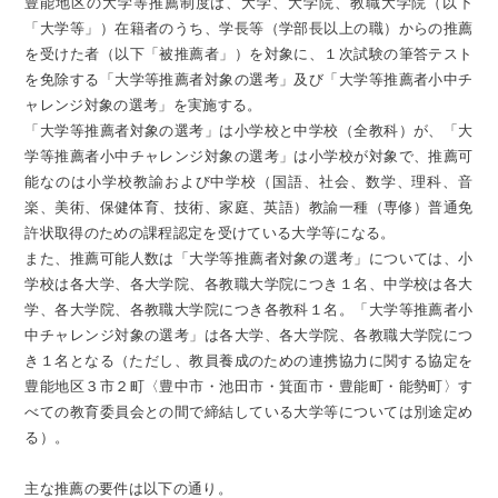
豊能地区の大学等推薦制度は、大学、大学院、教職大学院（以下
「大学等」）在籍者のうち、学長等（学部長以上の職）からの推薦
を受けた者（以下「被推薦者」）を対象に、１次試験の筆答テスト
を免除する「大学等推薦者対象の選考」及び「大学等推薦者小中チ
ャレンジ対象の選考」を実施する。
「大学等推薦者対象の選考」は小学校と中学校（全教科）が、「大
学等推薦者小中チャレンジ対象の選考」は小学校が対象で、推薦可
能なのは小学校教諭および中学校（国語、社会、数学、理科、音
楽、美術、保健体育、技術、家庭、英語）教諭一種（専修）普通免
許状取得のための課程認定を受けている大学等になる。
また、推薦可能人数は「大学等推薦者対象の選考」については、小
学校は各大学、各大学院、各教職大学院につき１名、中学校は各大
学、各大学院、各教職大学院につき各教科１名。「大学等推薦者小
中チャレンジ対象の選考」は各大学、各大学院、各教職大学院につ
き１名となる（ただし、教員養成のための連携協力に関する協定を
豊能地区３市２町〈豊中市・池田市・箕面市・豊能町・能勢町〉す
べての教育委員会との間で締結している大学等については別途定め
る）。
主な推薦の要件は以下の通り。