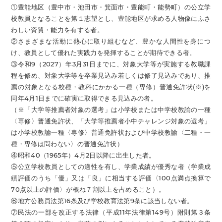
①豊能地区（豊中市・池田市・箕面市・豊能町・能勢町）の公立学
校教員となることを第１志望とし、豊能地区が求める人物像にふさ
わしい資質・能力を有する者。
②さまざまな活動に熱心に取り組むなど、豊かな人間性を身につ
け、教員として優れた実践力を発揮することが期待できる者。
③令和9（2027）年3月31日までに、対象大学等が実施する教職課
程を修め、対象大学等を卒業見込み若しくは修了見込みであり、推
薦の対象となる校種・教科にかかる一種（専修）普通免許状(※)を
同年4月1日までに確実に取得できる見込みの者。
（※「大学等推薦者対象の選考」は小学校または中学校教諭の一種
〈専修〉普通免許状、「大学等推薦者小中チャレンジ対象の選考」
は小学校教諭一種〈専修〉普通免許状および中学校教諭〈二種・一
種・専修は問わない〉の普通免許状）
④昭和40（1965年）4月2日以降に出生した者。
⑤公立学校教員としての適性を有し、学業成績が優秀な者（学業成
績評価のうち「優」又は「良」に相当する評価〈100点満点換算で
70点以上の評価〉が概ね７割以上を占めること）。
⑥地方公務員法第16条及び学校教育法第9条に該当しない者。
⑦民法の一部を改正する法律（平成11年法律第149号）附則第３条