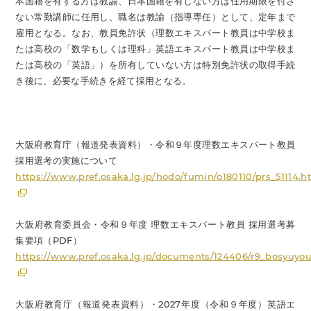
本国籍を有する方は教諭、日本国籍を有しない方は任用期限を付さ
ない常勤講師に任用し、職名は教諭（指導専任）として、定年まで
雇用となる。なお、教員免許状（理数エキスパート教員は中学校ま
たは高校の「数学もしくは理科」英語エキスパート教員は中学校ま
たは高校の「英語」）を所有していない方は特別免許状の取得手続
き後に、必要な手続きを経て採用となる。
大阪府教育庁（報道発表資料）・令和９年度理数エキスパート教員
採用選考の実施について
https://www.pref.osaka.lg.jp/hodo/fumin/o180110/prs_51114.h
大阪府教育委員会・令和９年度 理数エキスパート教員 採用選考募
集要項（PDF）
https://www.pref.osaka.lg.jp/documents/124406/r9_bosyuyo
大阪府教育庁（報道発表資料）・2027年度（令和９年度）英語エ