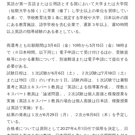
英語が第一言語または公用語とする国において大学または大学院
（短期大学を除く）に卒業（修了）し学士以上の単位を習得してい
る者」で、学校教育法第１条に規定する学校や大学、日本以外の国
にある教育施設、語学学校を含む企業で、通算３年以上、週10時間
以上英語の指導経験のある者としている。
両選考とも出願期間は3月6日（金）10時から5月15日（金）18時ま
で（※日本時間。以下同じ）電子申請にて受け付けるほか、受験資
格等にかかる書類について、別途郵送または電子申請にて提出する
必要がある。
試験日程は、１次試験が6月6日（土）。２次試験は7月18日（土）
または19日（日）のいずれか１日。試験内容は、１次試験では書類
選考と英語エキスパート教員は「英語による指導案作成」、理数エ
キスパート教員は「論述問題」。２次試験は個人面接と模擬授業を
実施（英語エキスパート教員の場合は個人面接は日本語、模擬授業
は英語で実施）する。
結果の発表は１次が6月29日（月）、２次が8月6日（木）を予定し
ている。
合格者については原則として2027年4月1日付で採用を決定し、日