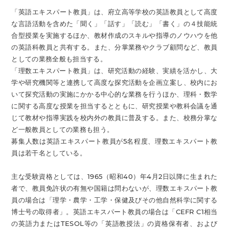
「英語エキスパート教員」は、府立高等学校の英語教員として高度
な言語活動を含めた「聞く」「話す」「読む」「書く」の４技能統
合型授業を実施するほか、教材作成のスキルや指導のノウハウを他
の英語科教員と共有する。また、分掌業務やクラブ顧問など、教員
としての業務全般も担当する。
「理数エキスパート教員」は、研究活動の経験、実績を活かし、大
学や研究機関等と連携して高度な探究活動を企画立案し、校内にお
いて探究活動の実施にかかる中心的な業務を行うほか、理科・数学
に関する高度な授業を担当するとともに、研究授業や教科会議を通
じて教材や指導実践を校内外の教員に普及する。また、校務分掌な
ど一般教員としての業務も担う。
募集人数は英語エキスパート教員が5名程度、理数エキスパート教
員は若干名としている。
主な受験資格としては、1965（昭和40）年4月2日以降に生まれた
者で、教員免許状の有無や国籍は問わないが、理数エキスパート教
員の場合は「理学・農学・工学・保健及びその他自然科学に関する
博士号の取得者」。英語エキスパート教員の場合は「CEFR C1相当
の英語力またはTESOL等の「英語教授法」の資格保有者、および