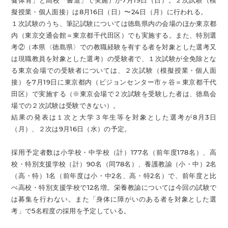
健体育」と高校「書道」で実施）が7月19日（日）。２次試験（模
擬授業・個人面接）は8月16日（日）〜24日（月）に行われる。
１次試験のうち、筆記試験については徳島県内の会場のほか東京都
内（東京交通会館＝東京都千代田区）でも実施する。また、特別選
考②（本県〈徳島県〉での教職経験を有する者を対象とした選考又
は現職教員を対象とした選考）の受験者で、１次試験が全免除とな
る東京会場での受験者については、２次試験（模擬授業・個人面
接）を7月19日に東京都内（ビジョンセンター市ヶ谷＝東京都千代
田区）で実施する（※東京会場で２次試験を受験した者は、徳島会
場での２次試験は受験できない）。
結果の発表は１次と大学３年生等を対象とした選考が8月3日
（月）、２次は9月16日（水）の予定。
採用予定者数は小学校・中学校（計）177名（前年度178名）、高
校・特別支援学校（計）90名（同78名）、養護教諭（小・中）2名
（高・特）1名（前年度は小・中2名、高・特2名）で、前年度と比
べ高校・特別支援学校で12名増。栄養教諭については今回の試験で
は募集を行わない。また「身体に障がいのある者を対象とした選
考」で5名程度の採用を予定している。