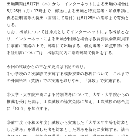
出願期間は5月7日（木）から、インターネットによる出願の場合は
5月25日（月）17時まで、郵送による出願と特別選考・加点申請に
係る証明書等の提出（書留にて送付）は5月25日の消印まで有効と
なる。
なお、出願については原則としてインターネットによる出願とな
り、インターネットによる出願が困難な場合は教育委員会教職員課
に事前に連絡の上で、郵送にて出願する。特別選考・加点申請に係
る証明書については、出願期間内に別途郵送で提出をする。
今回の試験からの主な変更点は下記の通り。
①小学校の２次試験で実施する模擬授業の教科について、これまで
の外国語科（英語）での実施を取りやめ、「算数」で実施する。
②大学・大学院推薦による特別選考について、大学・大学院からの
推薦を受けた者は、１次試験の論文免除に加え、１次試験の総合点
に「10点」を加点する。
③前年度（令和８年度）試験から実施した「大学３年生等を対象と
した選考」を通過した者を対象とした選考を新たに実施する。該当