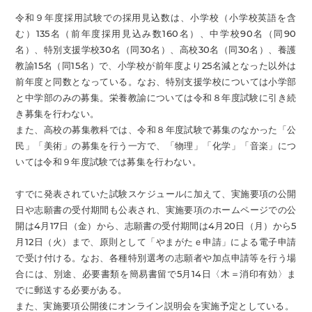
令和９年度採用試験での採用見込数は、小学校（小学校英語を含
む）135名（前年度採用見込み数160名）、中学校90名（同90
名）、特別支援学校30名（同30名）、高校30名（同30名）、養護
教諭15名（同15名）で、小学校が前年度より25名減となった以外は
前年度と同数となっている。なお、特別支援学校については小学部
と中学部のみの募集。栄養教諭については令和８年度試験に引き続
き募集を行わない。
また、高校の募集教科では、令和８年度試験で募集のなかった「公
民」「美術」の募集を行う一方で、「物理」「化学」「音楽」につ
いては令和９年度試験では募集を行わない。
すでに発表されていた試験スケジュールに加えて、実施要項の公開
日や志願書の受付期間も公表され、実施要項のホームページでの公
開は4月17日（金）から、志願書の受付期間は4月20日（月）から5
月12日（火）まで、原則として「やまがたｅ申請」による電子申請
で受け付ける。なお、各種特別選考の志願者や加点申請等を行う場
合には、別途、必要書類を簡易書留で5月14日〈木＝消印有効〉ま
でに郵送する必要がある。
また、実施要項公開後にオンライン説明会を実施予定としている。