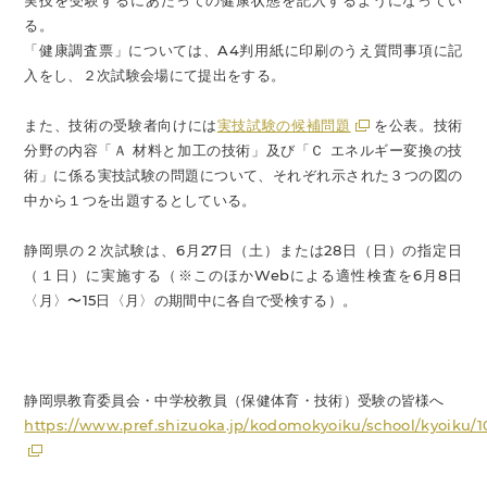
実技を受験するにあたっての健康状態を記入するようになってい
る。
「健康調査票」については、A4判用紙に印刷のうえ質問事項に記
入をし、２次試験会場にて提出をする。
また、技術の受験者向けには
実技試験の候補問題
を公表。技術
分野の内容「Ａ 材料と加工の技術」及び「Ｃ エネルギー変換の技
術」に係る実技試験の問題について、それぞれ示された３つの図の
中から１つを出題するとしている。
静岡県の２次試験は、6月27日（土）または28日（日）の指定日
（１日）に実施する（※このほかWebによる適性検査を6月8日
〈月〉〜15日〈月〉の期間中に各自で受検する）。
静岡県教育委員会・中学校教員（保健体育・技術）受験の皆様へ
https://www.pref.shizuoka.jp/kodomokyoiku/school/kyoiku/