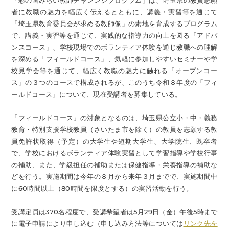
「彩の国みらい教師チャレンジプログラム」は、埼玉県の教員志願
者に教職の魅力を幅広く伝えるとともに、講義・実習等を通じて
「埼玉県教育委員会が求める教師像」の素地を育成するプログラム
で、講義・実習等を通じて、実践的な指導力の向上を図る「アドバ
ンスコース」、学校現場でのボランティア体験を通じ教職への理解
を深める「フィールドコース」、気軽に参加しやすいセミナーや学
校見学会等を通じて、幅広く教職の魅力に触れる「オープンコー
ス」の３つのコースで構成されるが、このうち令和８年度の「フィ
ールドコース」について、現在受講者を募集している。
「フィールドコース」の対象となるのは、埼玉県公立小・中・義務
教育・特別支援学校教員（さいたま市を除く）の教員を志願する教
員免許状取得（予定）の大学生や短期大学生、大学院生、既卒者
で、学校におけるボランティア体験実習として学習指導や学校行事
の補助、また、学級担任の補助または保健指導・栄養指導の補助な
どを行う。実施期間は今年の８月から来年３月までで、実施期間中
に60時間以上（80時間を限度とする）の実習活動を行う。
受講定員は370名程度で、受講希望者は5月29日（金）午後5時まで
に電子申請により申し込む（申し込み方法等については
リンク先を