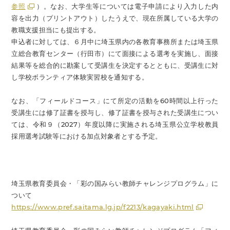
参照
）。なお、大学生等については電子申請により入力した内
容を出力（プリントアウト）したうえで、現在所属している大学の
教職支援担当にも提出する。
申込者に対しては、６月中に埼玉県内の各教育事務所または埼玉県
立総合教育センター（行田市）にて面接による選考を実施し、面接
結果等を総合的に勘案して受講生を決定するとともに、受講生に対
し学校ボランティア体験実習校を通知する。
なお、「フィールドコース」にて所定の活動を60時間以上行った
受講生には修了証書を授与し、修了証書を授与された受講生につい
ては、令和９（2027）年度以降に実施される埼玉県公立学校教員
採用選考試験等における加点対象者とする予定。
埼玉県教育委員会・「彩の国みらい教師チャレンジプログラム」に
ついて
https://www.pref.saitama.lg.jp/f2213/kagayaki.html