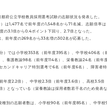
京都府公立学校教員採用選考試験の志願状況を発表した。
は1,477名で前年度の1,548名から71名減。志願倍
度の3.1倍から0.4ポイント下回り、2.7倍となった。
前年度の269名から33名増の302名が応募した。
では小学校353名（前年度395名）、中学校406名（前
）、養護教諭98名（前年度114名）、栄養教諭24名（前
、セカンドキャリア特別選考で6名（前年度6名）、障害者特
年度2.2倍）、中学校2.3倍（前年度3.6倍）、高校3.5倍
7.6倍）となっている（栄養教諭は採用者数若干名のため発表
種別の志願者数は、小学校90名（前年度85名）、中学校9