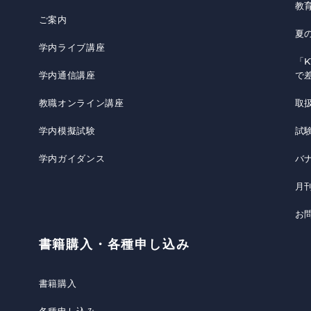
教
ご案内
夏
学内ライブ講座
「K
学内通信講座
で
教職オンライン講座
取
学内模擬試験
試
学内ガイダンス
バ
月
お
書籍購入・各種申し込み
書籍購入