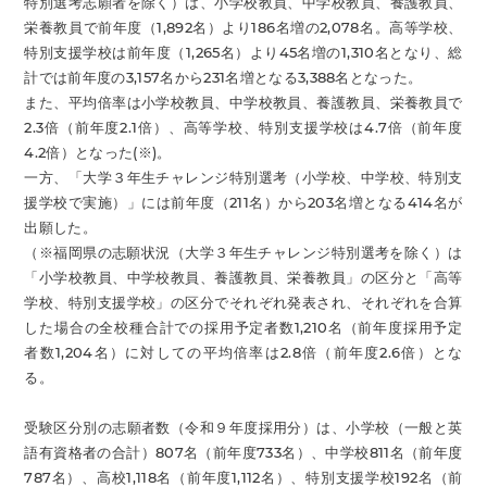
特別選考志願者を除く）は、小学校教員、中学校教員、養護教員、
栄養教員で前年度（1,892名）より186名増の2,078名。高等学校、
特別支援学校は前年度（1,265名）より45名増の1,310名となり、総
計では前年度の3,157名から231名増となる3,388名となった。
また、平均倍率は小学校教員、中学校教員、養護教員、栄養教員で
2.3倍（前年度2.1倍）、高等学校、特別支援学校は4.7倍（前年度
4.2倍）となった(※)。
一方、「大学３年生チャレンジ特別選考（小学校、中学校、特別支
援学校で実施）」には前年度（211名）から203名増となる414名が
出願した。
（※福岡県の志願状況（大学３年生チャレンジ特別選考を除く）は
「小学校教員、中学校教員、養護教員、栄養教員」の区分と「高等
学校、特別支援学校」の区分でそれぞれ発表され、それぞれを合算
した場合の全校種合計での採用予定者数1,210名（前年度採用予定
者数1,204名）に対しての平均倍率は2.8倍（前年度2.6倍）とな
る。
受験区分別の志願者数（令和９年度採用分）は、小学校（一般と英
語有資格者の合計）807名（前年度733名）、中学校811名（前年度
787名）、高校1,118名（前年度1,112名）、特別支援学校192名（前