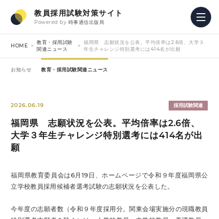
教員採用試験対策サイト
Powered by
時事通信出版局
教育・採用試験
福岡県 志願状況を公表。平均倍率は2.6倍、大学３
HOME
関連ニュース
年生チャレンジ特別選考には414名が出願
お知らせ
教育・採用試験関連ニュース
2026.06.19
採用試験関連
福岡県 志願状況を公表。平均倍率は2.6倍、
大学３年生チャレンジ特別選考には414名が出
願
福岡県教育委員会は6月19日、ホームページで令和９年度福岡県公
立学校教員採用候補者選考試験の志願状況を公表した。
今年度の志願者数（令和９年度採用分。関東会場実施分の現職教員