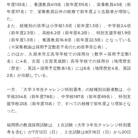
年度153名）、養護教員415名（前年度315名）、栄養教員45名（前
年度57名）で、栄養教員以外の校種で前年度より志願者が増加し
た。
また、校種別の倍率は小学校1.5倍（前年度1.3倍）、中学校2.4倍
（前年度2.3倍）、高校6.2倍（前年度6.2倍）、特別支援学校1.9倍
（前年度1.3倍）、養護教員16.6倍（前年度22.5倍）となっている
（※栄養教諭は採用予定数若干名のため倍率非公表）。
このほか、久留米市立高等学校での採用分（数学＝採用予定数1
名）に4名、古賀（古賀竟成館）高等学校での採用分（地理歴史
〈歴史〉、英語＝採用予定数各1名）には6名（地理歴史4名、英語
2名）が出願している。
一方、「大学３年生チャレンジ特別選考」の校種別出願者数は、小
学校204名（前年度78名）、中学校187名（前年度69名）、特別支
援学校23名（前年度15名）で、すべての校種で前年度より増加とな
った。
福岡県の教員採用試験は、１次試験（大学３年生チャレンジ特別選
考を含む）が7月12日（日）、２次試験は8月16日（日）から20日