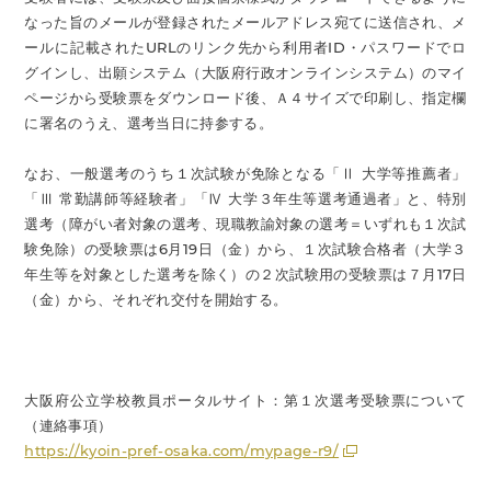
なった旨のメールが登録されたメールアドレス宛てに送信され、メ
ールに記載されたURLのリンク先から利用者ID・パスワードでロ
グインし、出願システム（大阪府行政オンラインシステム）のマイ
ページから受験票をダウンロード後、Ａ４サイズで印刷し、指定欄
に署名のうえ、選考当日に持参する。
なお、一般選考のうち１次試験が免除となる「Ⅱ 大学等推薦者」
「Ⅲ 常勤講師等経験者」「Ⅳ 大学３年生等選考通過者」と、特別
選考（障がい者対象の選考、現職教諭対象の選考＝いずれも１次試
験免除）の受験票は6月19日（金）から、１次試験合格者（大学３
年生等を対象とした選考を除く）の２次試験用の受験票は７月17日
（金）から、それぞれ交付を開始する。
大阪府公立学校教員ポータルサイト：第１次選考受験票について
（連絡事項）
https://kyoin-pref-osaka.com/mypage-r9/