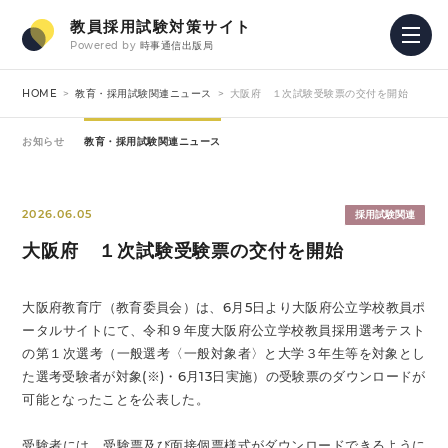
教員採用試験対策サイト
Powered by
時事通信出版局
HOME
教育・採用試験関連ニュース
大阪府 １次試験受験票の交付を開始
お知らせ
教育・採用試験関連ニュース
2026.06.05
採用試験関連
大阪府 １次試験受験票の交付を開始
大阪府教育庁（教育委員会）は、6月5日より大阪府公立学校教員ポ
ータルサイトにて、令和９年度大阪府公立学校教員採用選考テスト
の第１次選考（一般選考〈一般対象者〉と大学３年生等を対象とし
た選考受験者が対象(※)・6月13日実施）の受験票のダウンロードが
可能となったことを公表した。
受験者には、受験票及び面接個票様式がダウンロードできるように