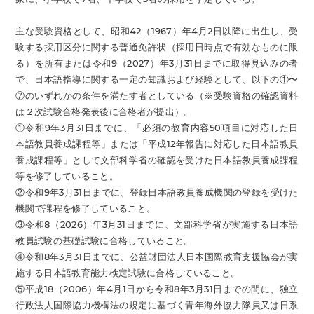
主な受験資格として、昭和42（1967）年4月2日以降に出生し、受
験する採用区分に関する普通免許状（採用日時点で有効なものに限
る）を所有または令和9（2027）年3月31日までに取得見込みの者
で、日本語指導に関する一定の知識および経験として、以下の①〜
⑦のいずれかの条件を満たす者としている（※受験資格の確認資料
は２次試験合格発表後に合格者が提出）。
①令和9年3月31日までに、「必須の教育内容50項目に対応した日
本語教員養成課程等」または「平成12年報告に対応した日本語教員
養成課程等」として文部科学省の確認を受けた日本語教員養成課程
等を修了していること。
②令和9年3月31日までに、登録日本語教員養成機関の登録を受けた
機関で課程を修了していること。
③令和8（2026）年3月31日までに、文部科学省が実施する日本語
教員試験の基礎試験に合格していること。
④令和8年3月31日までに、公益財団法人日本国際教育支援協会が実
施する日本語教育能力検定試験に合格していること。
⑤平成18（2006）年4月1日から令和8年3月31日までの間に、独立
行政法人国際協力機構法の規定に基づく青年海外協力隊員又は日系