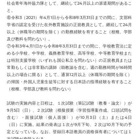
社会青年海外協力隊として、継続して24月以上の派遣期間があるこ
と。
⑥令和3（2021）年4月1日から令和8年3月31日までの間に、文部科
学省の認定を受けた在外教育施設の正規教員として、継続して24月
以上（休職等の期間を除く）の勤務経験を有すること（校種、学部
及び教科を問わない）。
⑦令和3年4月1日から令和8年3月31日までの間に、学校教育法に定
める小学校、中学校、義務教育学校、高等学校、中等教育学校また
は特別支援学校（いずれも国公私立を問わない）の正規教員または
常勤もしくは非常勤の講師（助教諭を含む。週の勤務時間が16時間
以上の場合に限る）として、通算12月以上（休職等の期間を除く）
の帰国・外国人児童生徒等に対する日本語の指導経験を有すること
（校種、学部及び教科を問わない）
試験の実施内容と日程は、１次試験（筆記試験〈教養・論文〉）が
9月5日（日）、２次試験（模擬授業〈学習指導案作成、口頭試問を
含む〉・面接試験〈個人面接〉）が10月3日（土）または4日
（日）に実施。結果の発表は１次が9月下旬、２次は10月下旬の予
定となっている。なお、登録日本語教員の資格保有者については１
次試験が免除となる。