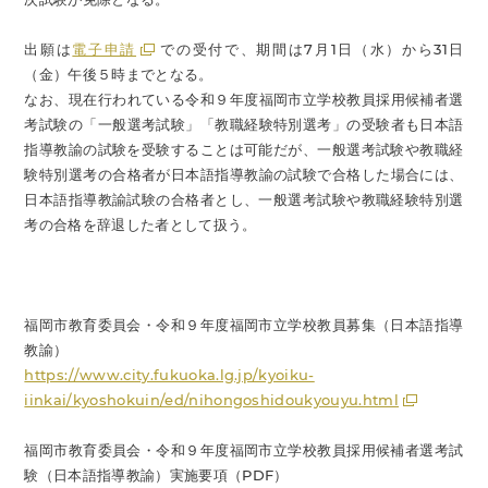
出願は
電子申請
での受付で、期間は7月1日（水）から31日
（金）午後５時までとなる。
なお、現在行われている令和９年度福岡市立学校教員採用候補者選
考試験の「一般選考試験」「教職経験特別選考」の受験者も日本語
指導教諭の試験を受験することは可能だが、一般選考試験や教職経
験特別選考の合格者が日本語指導教諭の試験で合格した場合には、
日本語指導教諭試験の合格者とし、一般選考試験や教職経験特別選
考の合格を辞退した者として扱う。
福岡市教育委員会・令和９年度福岡市立学校教員募集（日本語指導
教諭）
https://www.city.fukuoka.lg.jp/kyoiku-
iinkai/kyoshokuin/ed/nihongoshidoukyouyu.html
福岡市教育委員会・令和９年度福岡市立学校教員採用候補者選考試
験（日本語指導教諭）実施要項（PDF）