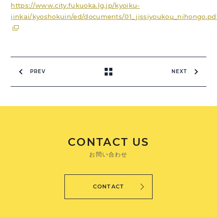
https://www.city.fukuoka.lg.jp/kyoiku-
iinkai/kyoshokuin/ed/documents/01_jissiyoukou_nihongo.pd
PREV
NEXT
CONTACT US
お問い合わせ
CONTACT