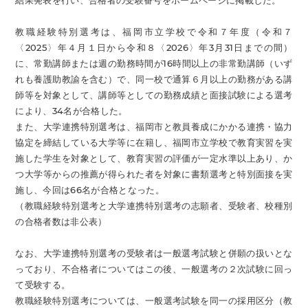
結果発表を行い、合格者の受験番号をホームページに掲載した。
教職経験特別選考は、福岡市立学校で令和７年度（令和７
〈2025〉年４月１日から令和８〈2026〉年3月31日までの間）
に、常勤講師または週の勤務時間が16時間以上の非常勤講師（いず
れも養護助教諭を含む）で、同一校で通算６月以上の勤務がある講
師等を対象として、講師等としての勤務成績と面接試験による選考
により、34名が合格した。
また、大学連携特別選考は、福岡市と教員養成にかかる連携・協力
協定を締結している大学等に在籍し、福岡市立学校で教育実習を実
施した学生を対象として、教育実習の評価が一定水準以上あり、か
つ大学等からの推薦が得られた者を対象に書類選考と特別面接を実
施し、今回は66名が合格となった。
（教職経験特別選考と大学連携特別選考の志願者、受験者、校種別
の合格者数は非公表）
なお、大学連携特別選考の受験者は一般選考試験と併願の扱いとな
っており、不合格者についてはこの後、一般選考の２次試験に回っ
て受験する。
教職経験特別選考については、一般選考試験を同一の採用区分（教