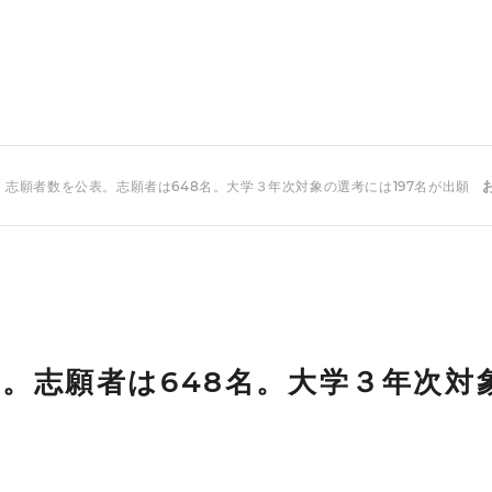
 志願者数を公表。志願者は648名。大学３年次対象の選考には197名が出願
。志願者は648名。大学３年次対象