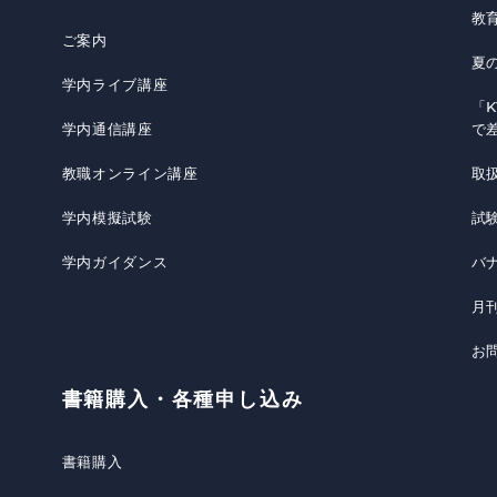
教
ご案内
夏
学内ライブ講座
「K
学内通信講座
で
教職オンライン講座
取
学内模擬試験
試
学内ガイダンス
バ
月
お
書籍購入・各種申し込み
書籍購入