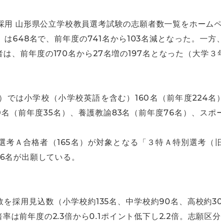
採用 山形県公立学校教員選考試験の志願者数一覧をホーム
は648名で、前年度の741名から103名減となった。一
は、前年度の170名から27名増の197名となった（大学
では小学校（小学校英語を含む）160名（前年度224名）
20名（前年度35名）、養護教諭83名（前年度76名）、ス
。
選考Ａ合格者（165名）が対象となる「３特Ａ特別選考（
6名が出願している。
を採用見込数（小学校約135名、中学校約90名、高校約30
前年度の2.3倍から0.1ポイント低下し2.2倍。志願区分