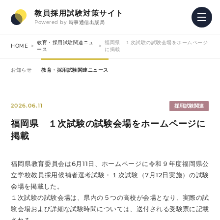
教員採用試験対策サイト
Powered by
時事通信出版局
教育・採用試験関連ニュ
福岡県 １次試験の試験会場をホームページ
HOME
ース
に掲載
お知らせ
教育・採用試験関連ニュース
2026.06.11
採用試験関連
福岡県 １次試験の試験会場をホームページに
掲載
福岡県教育委員会は6月11日、ホームページに令和９年度福岡県公
立学校教員採用候補者選考試験・１次試験（7月12日実施）の試験
会場を掲載した。
１次試験の試験会場は、県内の５つの高校が会場となり、実際の試
験会場および詳細な試験時間については、送付される受験票に記載