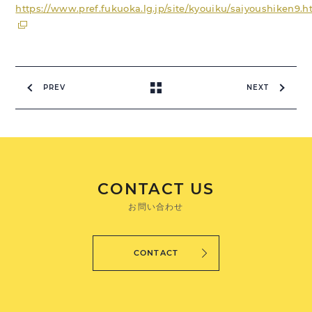
https://www.pref.fukuoka.lg.jp/site/kyouiku/saiyoushiken9.h
PREV
NEXT
CONTACT US
お問い合わせ
CONTACT