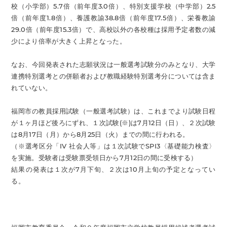
校（小学部）5.7倍（前年度3.0倍）、特別支援学校（中学部）2.5
倍（前年度1.8倍）、養護教諭38.8倍（前年度17.5倍）、栄養教諭
29.0倍（前年度15.3倍）で、高校以外の各校種は採用予定者数の減
少により倍率が大きく上昇となった。
なお、今回発表された志願状況は一般選考試験分のみとなり、大学
連携特別選考との併願者および教職経験特別選考分については含ま
れていない。
福岡市の教員採用試験（一般選考試験）は、これまでより試験日程
が１ヶ月ほど後ろにずれ、１次試験(※)は7月12日（日）、２次試験
は8月17日（月）から8月25日（火）までの間に行われる。
（※選考区分「IV 社会人等」は１次試験でSPI3〈基礎能力検査〉
を実施。受験者は受験票受領日から7月12日の間に受検する）
結果の発表は１次が7月下旬、２次は10月上旬の予定となってい
る。