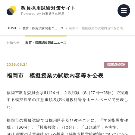
教員採用試験対策サイト
Powered by
時事通信出版局
HOME
教育・採用試験関連ニュース
福岡市 模擬授業の試験内容等を公表
お知らせ
教育・採用試験関連ニュース
2026.06.24
採用試験関連
福岡市 模擬授業の試験内容等を公表
福岡市教育委員会は6月24日、２次試験（8月17日〜25日）で実施
する模擬授業の注意事項及び出題教科等をホームページで発表し
た。
福岡市の模擬試験では採用区分及び教科ごとに、「学習指導案作
成」（30分）、「模擬授業」（10分）、「口頭試問」を実施。
30人程度の児童生徒がいる想定（特別支援学校教諭については4〜