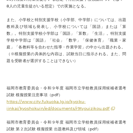
8人の児童生徒がいる想定）での実施となる。
また、小学校と特別支援学校（小学部、中学部）については、出題
教科及び領域も発表し、小学校については「国語」または「算
数」。特別支援学校小学部は「国語」「算数」「生活」。特別支援
学校中学部は「国語」「社会」「数学」「保健体育」「職業・家
庭」「各教科等を合わせた指導・作業学習」の中から出題される。
（※模擬授業の具体的な内容は、試験当日に指示される。また、問
題を受験者が選択することはできない）
福岡市教育委員会・令和９年度 福岡市立学校教員採用候補者選考
試験 模擬授業注意事項（pdf）
https://www.city.fukuoka.lg.jp/kyoiku-
iinkai/kyoshokuin/ed/documents/r9tyouizikou.pdf
福岡市教育委員会・令和９年度 福岡市立学校教員採用候補者選考
試験 第２次試験 模擬授業 出題教科及び領域（pdf）