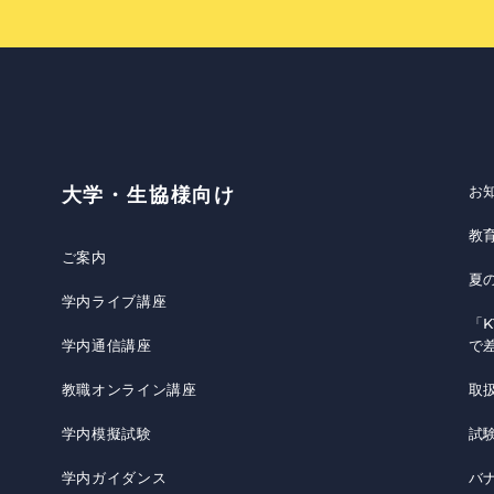
お
大学・生協様向け
教
ご案内
夏
学内ライブ講座
「K
学内通信講座
で
教職オンライン講座
取
学内模擬試験
試
学内ガイダンス
バ