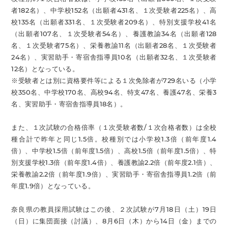
者182名）、中学校152名（出願者431名、１次受験者225名）、高
校135名（出願者331名、１次受験者209名）、特別支援学校41名
（出願者107名、１次受験者54名）、養護教諭34名（出願者128
名、１次受験者75名）、栄養教諭11名（出願者28名、１次受験者
24名）、実習助手・寄宿舎指導員10名（出願者32名、１次受験者
12名）となっている。
※受験者とは別に資格要件等による１次免除者が729名いる（小学
校350名、中学校170名、高校94名、特支47名、養護47名、栄養3
名、実習助手・寄宿舎指導員18名）。
また、１次試験の合格倍率（１次受験者数/１次合格者数）は全校
種合計で昨年と同じ1.5倍。校種別では小学校1.3倍（前年度1.4
倍）、中学校1.5倍（前年度1.5倍）、高校1.5倍（前年度1.5倍）、特
別支援学校1.3倍（前年度1.4倍）、養護教諭2.2倍（前年度2.1倍）、
栄養教諭2.2倍（前年度1.9倍）、実習助手・寄宿舎指導員1.2倍（前
年度1.9倍）となっている。
奈良県の教員採用試験はこの後、２次試験が7月18日（土）19日
（日）に集団面接（討議）、8月6日（木）から14日（金）までの