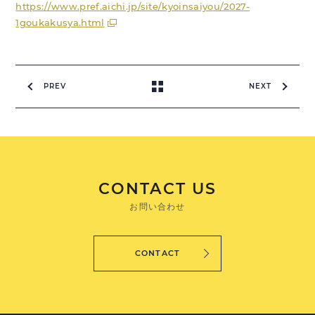
https://www.pref.aichi.jp/site/kyoinsaiyou/2027-
1goukakusya.html
PREV
NEXT
CONTACT US
お問い合わせ
CONTACT