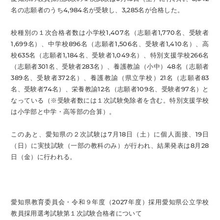
名の志願者のうち4,984名が受験し、3,285名が合格した。
校種別の１次合格者数は小学校1,407名（志願者1,770名、受験者
1,699名）、中学校896名（志願者1,506名、受験者1,410名）、高
校635名（志願者1,184名、受験者1,049名）、特別支援学校266名
（志願者301名、受験者283名）、養護教諭（小中）48名（志願者
389名、受験者372名）、養護教諭（県立学校）21名（志願者83
名、受験者74名）、栄養教諭12名（志願者109名、受験者97名）と
なっている（※受験者数には１次試験免除者を含む。特別支援学校
は小学部と中学・高等部の合算）。
このあと、愛知県の２次試験は7月18日（土）に個人面接、19日
（日）に実技試験（一部の教科のみ）が行われ、結果発表は8月28
日（金）に行われる。
愛知県教育委員会・令和９年度（2027年度）採用愛知県公立学校
教員採用選考試験第１次試験合格者について