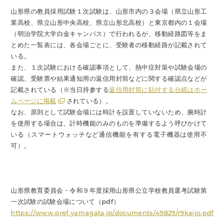
山形県の教員採用試験１次試験は、山形市内の３会場（県立山形工
業高校、県立山形中央高校、県立山形北高校）と東京都内の１会場
（明治学院大学白金キャンパス）で行われるが、移動経路図等をま
とめた一覧表には、各会場ごとに、受験者の移動経路が記載されて
いる。
また、１次試験における確認事項として、熱中症対策や試験会場の
確認、受験票や結果通知用の返信用封筒などに関する確認点などが
記載されている（※当日持参する
返信用封筒に貼付する台紙はホー
ムページに掲載
されている）。
なお、原則として試験会場には時計を設置していないため、腕時計
を使用する場合は、計時機能のみのものを準備するよう呼びかけて
いる（スマートウォッチなど通信機能を有する電子機器は使用不
可）。
山形県教育委員会・令和９年度採用山形県公立学校教員選考試験第
一次試験の試験会場について（pdf）
https://www.pref.yamagata.jp/documents/49829/r9kaijo.pdf