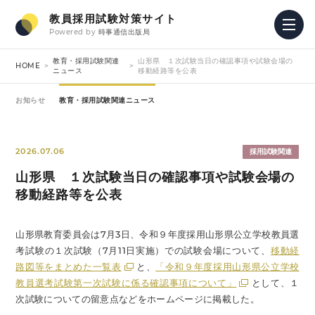
教員採用試験対策サイト
Powered by
時事通信出版局
教育・採用試験関連
山形県 １次試験当日の確認事項や試験会場の
HOME
ニュース
移動経路等を公表
お知らせ
教育・採用試験関連ニュース
2026.07.06
採用試験関連
山形県 １次試験当日の確認事項や試験会場の
移動経路等を公表
山形県教育委員会は7月3日、令和９年度採用山形県公立学校教員選
考試験の１次試験（7月11日実施）での試験会場について、
移動経
路図等をまとめた一覧表
と、
「令和９年度採用山形県公立学校
教員選考試験第一次試験に係る確認事項について」
として、１
次試験についての留意点などをホームページに掲載した。