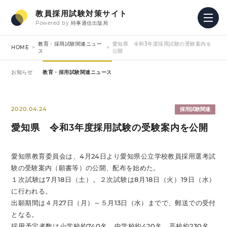
教員採用試験対策サイト
Powered by
時事通信出版局
教育・採用試験関連ニュー
愛知県 令和3年度採用試験の受験案内を
HOME
ス
公開
お知らせ
教育・採用試験関連ニュース
2020.04.24
採用試験関連
愛知県 令和3年度採用試験の受験案内を公開
愛知県教育委員会は、4月24日より愛知県公立学校教員採用選考試
験の受験案内（願書等）の公開、配布を始めた。
１次試験は7月18日（土）。２次試験は8月18日（火）19日（水）
に行われる。
出願期間は４月27日（月）～５月13日（水）までで、郵送での受付
となる。
採用予定者数は小学校約740名、中学校約420名、高校約230名、