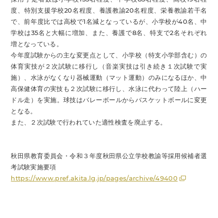
度、特別支援学校20名程度、養護教諭20名程度、栄養教諭若干名
で、前年度比では高校で1名減となっているが、小学校が40名、中
学校は35名と大幅に増加、また、養護で8名、特支で2名それぞれ
増となっている。
今年度試験からの主な変更点として、小学校（特支小学部含む）の
体育実技が２次試験に移行し（音楽実技は引き続き１次試験で実
施）、水泳がなくなり器械運動（マット運動）のみになるほか、中
高保健体育の実技も２次試験に移行し、水泳に代わって陸上（ハー
ドル走）を実施。球技はバレーボールからバスケットボールに変更
となる。
また、２次試験で行われていた適性検査を廃止する。
秋田県教育委員会・令和３年度秋田県公立学校教諭等採用候補者選
考試験実施要項
https://www.pref.akita.lg.jp/pages/archive/49400