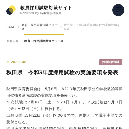
教員採用試験対策サイト
Powered by
時事通信出版局
教育・採用試験関連ニュー
秋田県 令和3年度採用試験の実施要項を
HOME
ス
発表
お知らせ
教育・採用試験関連ニュース
2020.05.08
採用試験関連
秋田県 令和3年度採用試験の実施要項を発表
秋田県教育委員会は、5月8日、令和３年度秋田県公立学校教諭等採
用候補者選考試験の実施要項を発表した。
１次試験は7月18日（土）〜20日（月）、２次試験は9月11日
（金）〜13日（日）に行われる。
出願期間は5月22日（金）17:00までで、原則として電子申請での
受付となる。
採用予定者数は小学校135名程度、中学校85名程度、高校19名程