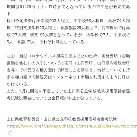
期間は5月25日（月）17時までとなっているので注意が必要であ
る。
採用予定者数は小学校203人程度、中学校93人程度、高校74人程
度、特別支援学校23人程度、養護教諭25人程度で、前年度比では高
校で7人増、特支で2人増となっているが、小学校で7人、中学校で
3人、養護で1人、それぞれ減となっている。
なお、新型コロナウイルス感染症拡大防止のため、実施要項（志願
書類を含む）の入手については窓口（山口県庁、山口県内各総合庁
舎等）での受取を極力避けて郵便による請求と、出願についても持
参を極力避けて郵送又はインターネット出願を利用するように呼び
かけている。
また、5月に開催を予定していた山口県公立学校教員採用候補者選
考試験説明会については全日程が中止となっている。
山口県教育委員会・山口県公立学校教員採用候補者選考試験
https://www.pref.yamaguchi.lg.jp/cms/a50200/saiyou/top.ht