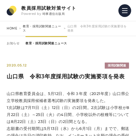
教員採用試験対策サイト
Powered by
時事通信出版局
教育・採用試験関連ニュー
山口県 令和3年度採用試験の実施要項を
HOME
ス
発表
お知らせ
教育・採用試験関連ニュース
2020.05.12
採用試験関連
山口県 令和3年度採用試験の実施要項を発表
山口県教育委員会は、5月12日、令和３年度（2021年度）山口県公
立学校教員採用候補者選考試験の実施要項を発表した。
1次試験は7月11日（土）12日（日）の2日間。2次試験は小学校が8
月22日（土）～25日（火）の4日間、小学校以外の校種等について
は8月22日（土）23日（日）の2日間となる。
志願書の受付期間は5月13日（水）から6月1日（月）までで、郵送
の場合は当日の消印有効。なお、インターネット出願の場合の受付