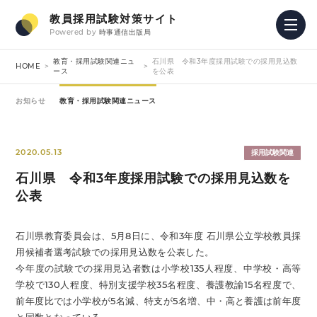
教員採用試験対策サイト
Powered by
時事通信出版局
教育・採用試験関連ニュ
石川県 令和3年度採用試験での採用見込数
HOME
ース
を公表
お知らせ
教育・採用試験関連ニュース
2020.05.13
採用試験関連
石川県 令和3年度採用試験での採用見込数を
公表
石川県教育委員会は、5月8日に、令和3年度 石川県公立学校教員採
用候補者選考試験での採用見込数を公表した。
今年度の試験での採用見込者数は小学校135人程度、中学校・高等
学校で130人程度、特別支援学校35名程度、養護教諭15名程度で、
前年度比では小学校が5名減、特支が5名増、中・高と養護は前年度