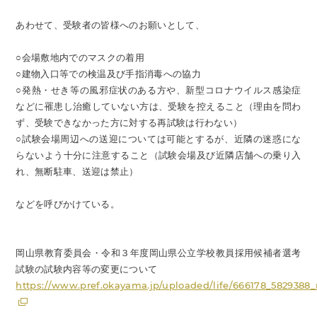
あわせて、受験者の皆様へのお願いとして、
○会場敷地内でのマスクの着用
○建物入口等での検温及び手指消毒への協力
○発熱・せき等の風邪症状のある方や、新型コロナウイルス感染症
などに罹患し治癒していない方は、受験を控えること（理由を問わ
ず、受験できなかった方に対する再試験は行わない）
○試験会場周辺への送迎については可能とするが、近隣の迷惑にな
らないよう十分に注意すること（試験会場及び近隣店舗への乗り入
れ、無断駐車、送迎は禁止）
などを呼びかけている。
岡山県教育委員会・令和３年度岡山県公立学校教員採用候補者選考
試験の試験内容等の変更について
https://www.pref.okayama.jp/uploaded/life/666178_5829388_