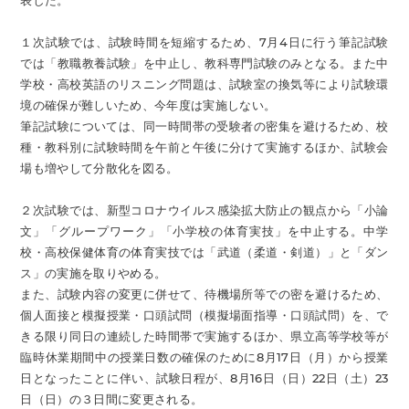
表した。
１次試験では、試験時間を短縮するため、7月4日に行う筆記試験
では「教職教養試験」を中止し、教科専門試験のみとなる。また中
学校・高校英語のリスニング問題は、試験室の換気等により試験環
境の確保が難しいため、今年度は実施しない。
筆記試験については、同一時間帯の受験者の密集を避けるため、校
種・教科別に試験時間を午前と午後に分けて実施するほか、試験会
場も増やして分散化を図る。
２次試験では、新型コロナウイルス感染拡大防止の観点から「小論
文」「グループワーク」「小学校の体育実技」を中止する。中学
校・高校保健体育の体育実技では「武道（柔道・剣道）」と「ダン
ス」の実施を取りやめる。
また、試験内容の変更に併せて、待機場所等での密を避けるため、
個人面接と模擬授業・口頭試問（模擬場面指導・口頭試問）を、で
きる限り同日の連続した時間帯で実施するほか、県立高等学校等が
臨時休業期間中の授業日数の確保のために8月17日（月）から授業
日となったことに伴い、試験日程が、8月16日（日）22日（土）23
日（日）の３日間に変更される。