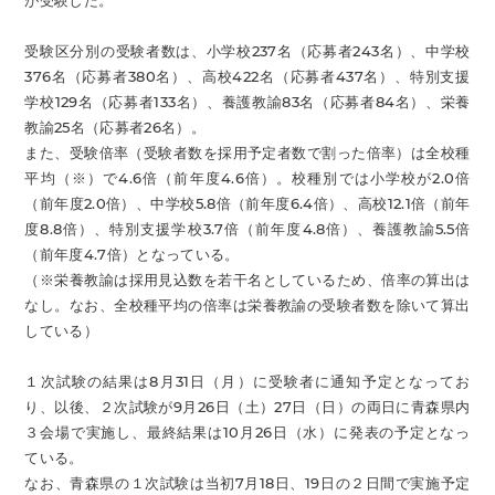
が受験した。
受験区分別の受験者数は、小学校237名（応募者243名）、中学校
376名（応募者380名）、高校422名（応募者437名）、特別支援
学校129名（応募者133名）、養護教諭83名（応募者84名）、栄養
教諭25名（応募者26名）。
また、受験倍率（受験者数を採用予定者数で割った倍率）は全校種
平均（※）で4.6倍（前年度4.6倍）。校種別では小学校が2.0倍
（前年度2.0倍）、中学校5.8倍（前年度6.4倍）、高校12.1倍（前年
度8.8倍）、特別支援学校3.7倍（前年度4.8倍）、養護教諭5.5倍
（前年度4.7倍）となっている。
（※栄養教諭は採用見込数を若干名としているため、倍率の算出は
なし。なお、全校種平均の倍率は栄養教諭の受験者数を除いて算出
している）
１次試験の結果は8月31日（月）に受験者に通知予定となってお
り、以後、２次試験が9月26日（土）27日（日）の両日に青森県内
３会場で実施し、最終結果は10月26日（水）に発表の予定となっ
ている。
なお、青森県の１次試験は当初7月18日、19日の２日間で実施予定