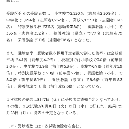
験した。
受験区分別の受験者数は、小学校で2,230名（志願者2,309名）、
中学校で1,654名（志願者1,732名）、高校で1,530名（志願者1,615
名）、特別支援学校で311名（志願者318名）、養護教諭（小中）で
335名（志願者352名）、養護教諭（県立）で77名（志願者79
名）、栄養教諭で111名（志願者116名）となった。
また、受験倍率（受験者数を採用予定者数で割った倍率）は全校種
平均で4.1倍（前年度4.2倍）。校種別では小学校で3.0倍（前年度
3.0倍）、中学校で3.9倍（前年度5.3倍）、高校で6.7倍（前年度5.9
倍）、特別支援学校で3.9倍（前年度3.2倍）、養護教諭（小中）で
8.0倍（前年度8.1倍）、養護教諭（県立）で9.6倍（前年度8.3
倍）、栄養教諭で11.1倍（前年度12.6倍）となっている。
１次試験の結果は8月7日（金）に受験者に通知予定となっており、
その後、２次試験が8月18日（火）19日（水）に行われ、結果は9
月28日（月）に発表の予定となっている。
（※）受験者数には１次試験免除者を含む。