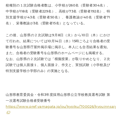
校種別の１次試験合格者数は、小学校が260名（受験者304名）、
中学校が118名（受験者229名）、高校が73名（受験者192名）、特
別支援学校が43名（受験者50名）、養護教諭が40名（受験者71
名）、栄養教諭が3名（受験者15名）となっている。
この後、山形県の２次試験は9月8日（火）から10日（木）にかけ
て行われ、結果については10月14日（水）15時ごろより合格者の受
験番号を山形県庁屋外掲示場に掲示し、本人にも合否結果を通知。
また、合格者の受験番号を山形県のホームページにも掲載する。
なお、山形県の２次試験では「模擬授業」が取りやめとなり、２次
試験では個人面接１、個人面接２、作文と、実技試験（小学校及び
特別支援学校小学部のみ）の実施となる。
山形県教育委員会・令和3年度採用山形県公立学校教員選考試験 第
一次選考試験合格者受験番号
https://www.pref.yamagata.jp/ou/kyoiku/700026/kyouinnsai