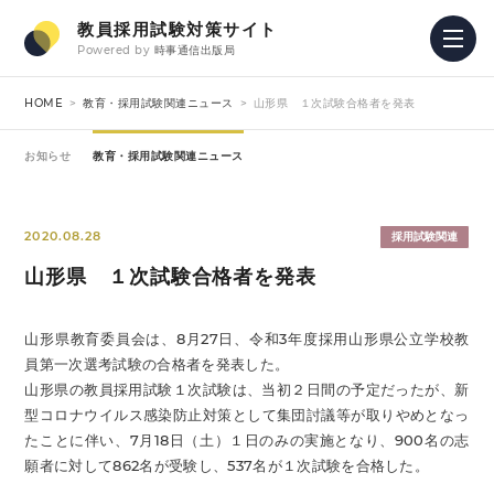
教員採用試験対策サイト
Powered by
時事通信出版局
HOME
教育・採用試験関連ニュース
山形県 １次試験合格者を発表
お知らせ
教育・採用試験関連ニュース
2020.08.28
採用試験関連
山形県 １次試験合格者を発表
山形県教育委員会は、8月27日、令和3年度採用山形県公立学校教
員第一次選考試験の合格者を発表した。
山形県の教員採用試験１次試験は、当初２日間の予定だったが、新
型コロナウイルス感染防止対策として集団討議等が取りやめとなっ
たことに伴い、7月18日（土）１日のみの実施となり、900名の志
願者に対して862名が受験し、537名が１次試験を合格した。