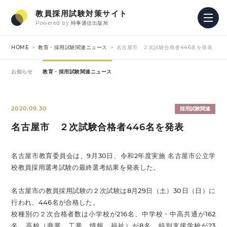
教員採用試験対策サイト
Powered by
時事通信出版局
HOME
教育・採用試験関連ニュース
名古屋市 ２次試験合格者446名を発表
お知らせ
教育・採用試験関連ニュース
2020.09.30
採用試験関連
名古屋市 ２次試験合格者446名を発表
名古屋市教育委員会は、9月30日、令和2年度実施 名古屋市公立学
校教員採用選考試験の最終選考結果を発表した。
名古屋市の教員採用試験の２次試験は8月29日（土）30日（日）に
行われ、446名が合格した。
校種別の２次合格者数は小学校が216名、中学校・中高共通が162
名、高校（商業、工業、情報、福祉）が8名、特別支援学校が23