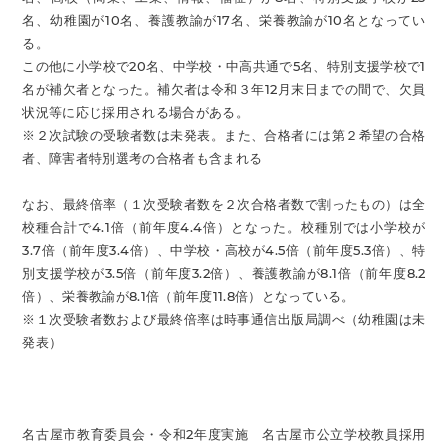
名、幼稚園が10名、養護教諭が17名、栄養教諭が10名となってい
る。
この他に小学校で20名、中学校・中高共通で5名、特別支援学校で1
名が補欠者となった。補欠者は令和３年12月末日までの間で、欠員
状況等に応じ採用される場合がある。
※２次試験の受験者数は未発表。また、合格者には第２希望の合格
者、障害者特別選考の合格者も含まれる
なお、最終倍率（１次受験者数を２次合格者数で割ったもの）は全
校種合計で4.1倍（前年度4.4倍）となった。校種別では小学校が
3.7倍（前年度3.4倍）、中学校・高校が4.5倍（前年度5.3倍）、特
別支援学校が3.5倍（前年度3.2倍）、養護教諭が8.1倍（前年度8.2
倍）、栄養教諭が8.1倍（前年度11.8倍）となっている。
※１次受験者数および最終倍率は時事通信出版局調べ（幼稚園は未
発表）
名古屋市教育委員会・令和2年度実施 名古屋市公立学校教員採用