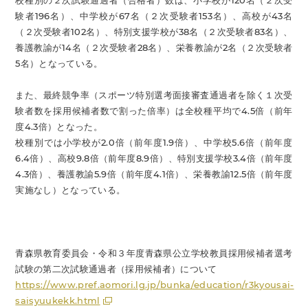
校種別の２次試験通過者（合格者）数は、小学校が120名（２次受
験者196名）、中学校が67名（２次受験者153名）、高校が43名
（２次受験者102名）、特別支援学校が38名（２次受験者83名）、
養護教諭が14名（２次受験者28名）、栄養教諭が2名（２次受験者
5名）となっている。
また、最終競争率（スポーツ特別選考面接審査通過者を除く１次受
験者数を採用候補者数で割った倍率）は全校種平均で4.5倍（前年
度4.3倍）となった。
校種別では小学校が2.0倍（前年度1.9倍）、中学校5.6倍（前年度
6.4倍）、高校9.8倍（前年度8.9倍）、特別支援学校3.4倍（前年度
4.3倍）、養護教諭5.9倍（前年度4.1倍）、栄養教諭12.5倍（前年度
実施なし）となっている。
青森県教育委員会・令和３年度青森県公立学校教員採用候補者選考
試験の第二次試験通過者（採用候補者）について
https://www.pref.aomori.lg.jp/bunka/education/r3kyousai-
saisyuukekk.html