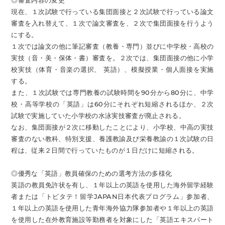
◎審査内容の変更
現在、１次試験で行っている集団面接と２次試験で行っている論文
審査を入れ替えて、１次で論文審査を、２次で集団面接を行うよう
にする。
１次では論文の他に筆記審査（教養・専門）並びに中学校・高校の
実技（音・美・保体・書）審査を。２次では、集団面接の他に小学
校実技（体育・音楽の選択、 英語）、模擬授業・個人面接を実施
する。
また、１次試験では専門教養の試験時間を90分から80分に、中学
校・高等学校の「英語」は60分にそれぞれ短縮されるほか、２次
試験で実施していた小学校の水泳実技審査が廃止される。
なお、集団面接が２次に移動したことにより、小学校、中高の実技
審査のない教科、特別支援、養護教諭及び栄養教諭の１次試験の日
程は、従来２日間で行っていたものが１日だけに短縮される。
◎優秀な「英語」教員確保のための選考方法の多様化
英語の教員免許状を有し、１年以上の英語を使用した海外留学経験
者または「トビタテ！留学JAPAN日本代表プログラム」参加者、
１年以上の英語を使用した青年海外協力隊参加者や１年以上の英語
を使用した在外教育施設等勤務者を対象にした「英語エキスパート