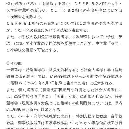
特別選考（仮称）」を新設するほか、ＣＥＦＲ Ｂ２相当の大学・
大学院推薦枠の新設や、ＣＥＦＲ Ｂ２相当の有資格者については
１次審査を免除する。
ＣＥＦＲ Ｂ１相当の有資格者については１次審査の受審を課すほ
か、１次・２次審査において４技能を審査する。
また、小学校の教員免許状取得者は、１次審査において中学校「英
語」に加えて小学校の専門試験を受験することで、中学校「英語」
と小学校の併願を可能とする。
◎その他
一般選考・特別選考①（教員免許状を有する社会人選考）⑥（臨時
教員に係る選考）では、従来49歳以下だった年齢要件が59歳以下
（昭和37〈1962〉年4月2日以降に生まれた者）に拡大される。
また、特別選考②（特別免許状授与を前提とした社会人選考）に
は、高等学校教諭「音楽」「美術」が新たに追加されるほか、特別
選考④（現職教員を対象とした選考）の出願資格については、県内
の現職教員も新たに対象となる。
また、小・中・高等学校教諭に出願し、特別支援学校教諭・盲学校
教諭・聾学校教諭又は養護学校教諭のいずれかの専修免許状又は普