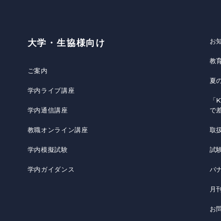
お
大学・生協様向け
教
ご案内
夏
学内ライブ講座
「K
学内通信講座
で
教職オンライン講座
取
学内模擬試験
試
学内ガイダンス
バ
月
お